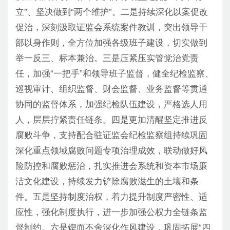
立”、坚决做到“两个维护”。二是持续深化以案促改
促治，深刻汲取证监会系统案件教训，突出领导干
部以身作则，全方位加强各级班子建设，切实做到
举一反三、标本兼治。三是压紧压实管党治党责
任，加强“一把手”和领导班子监督，健全纪检监察、
巡视审计、组织监督、财会监督、业务监督等贯通
协同的监督体系，加强纪检队伍建设，严格选人用
人，层层拧紧责任链条。四是更加清醒坚定推进反
腐败斗争，支持配合驻证监会纪检监察组持续巩固
深化重点领域腐败问题专项治理成效，联动做好风
险防控和腐败惩治，扎实推进会系统和资本市场廉
洁文化建设，持续发力铲除腐败滋生的土壤和条
件。五是坚持制度治权，着力提升制度严密性、适
应性，强化制度执行，进一步加强公权力全链条监
督制约。六是锲而不舍深化作风建设，巩固拓展“四