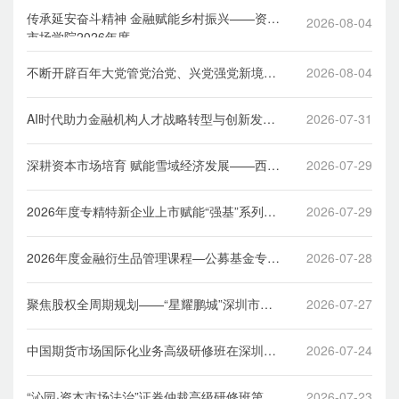
传承延安奋斗精神 金融赋能乡村振兴——资本
2026-08-04
市场学院2026年度
乡村振兴专题培训（第一期）圆满结业
不断开辟百年大党管党治党、兴党强党新境界
2026-08-04
——金融机构新时代党建公开课（第7期）在
学院顺利举办
AI时代助力金融机构人才战略转型与创新发展
2026-07-31
——首期资本市场人力资源管理高级研修班圆
满结束
深耕资本市场培育 赋能雪域经济发展——西藏
2026-07-29
自治区金融干部资本市场专题培训班顺利举办
2026年度专精特新企业上市赋能“强基”系列培
2026-07-29
训暨“千帆百舸”专精特新中小企业资本赋能培
训第2期在深举办
2026年度金融衍生品管理课程—公募基金专项
2026-07-28
班辽宁行顺利举办
聚焦股权全周期规划——“星耀鹏城”深圳市企
2026-07-27
业资本运作高层次人才研修班（第二期）第三
次课程顺利举办
中国期货市场国际化业务高级研修班在深圳举
2026-07-24
办
“沁园·资本市场法治”证券仲裁高级研修班第四
2026-07-23