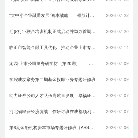
期（REITs合规与风控）在深举办
“大中小企业融通发展”资本战略——领航计划
2026-07-22
董事会秘书专项班在学院顺利举办
期货行业联合培训机制正式启动并举办首期培
2026-07-20
训班
临沂市智能金融工具优化、推动企业上市专题
2026-07-14
研讨班顺利举办
沁园·上市公司董办研学坊（第20期）——上
2026-07-09
市公司信息披露及公司治理专题培训顺利举办
学院成功举办第二期基金投顾业务专题研修班
2026-07-09
助力证券公司人才队伍高质量发展—华福证券
2026-07-07
2026年首期中层管理者核心能力提升班顺利举
办
河北省民营经济统战工作研讨班在成都顺利举
2026-07-07
办
第6期金融机构资本市场专题研修班（ABS与
2026-07-06
REITs专题）在深举办