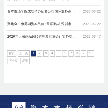
2026年中高层管理干部专业能力提升培训班顺
利举办
资本市场学院成功举办证券公司国际业务高级
2026-06-22
研修班（第2期）
聚焦全生命周期资本战略 “星耀鹏城”深圳市企
2026-06-22
业资本运作高层次人才研修班（第二期）第二
次课程顺利举办
2026年大宗商品风险管理及期货会计实务培训
2026-06-17
（钢铁原燃料产业班）在深举办
首页
上一页
1
2
3
4
5
6
7
8
9
10
下一页
尾页